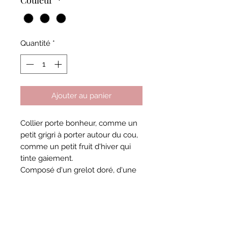
Quantité
*
Ajouter au panier
Collier porte bonheur, comme un
petit grigri à porter autour du cou,
comme un petit fruit d'hiver qui
tinte gaiement.
Composé d'un grelot doré, d'une
perle Fruit et d'une breloque
émaillée crème.
Le tout monté sur une fine chaine
dorée réglable par coulissement.