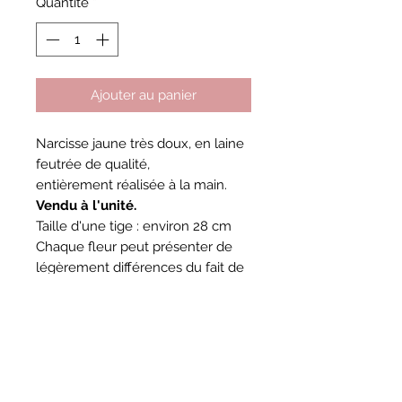
Quantité
*
Ajouter au panier
Narcisse jaune très doux, en laine
feutrée de qualité,
entièrement réalisée à la main.
Vendu à l'unité.
Taille d'une tige : environ 28 cm
Chaque fleur peut présenter de
légèrement différences du fait de
sa réalisation manuelle, lui
donnant ainsi un aspect encore
plus naturel.
LaPetiteFleur